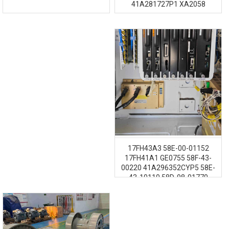
41A281727P1 XA2058
17FH43A3 58E-00-01152
17FH41A1 GE0755 58F-43-
00220 41A296352CYP5 58E-
43-10110 58D-98-01770
41A296352CYP2 GE1257