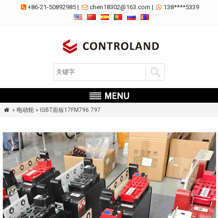
+86-21-50892985
|
chen18302@163.com
|
138****5339



»
电动轮
» IGBT面板17FM796 797
