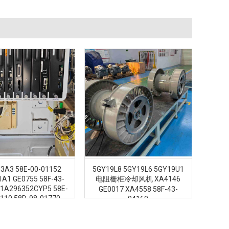
3A3 58E-00-01152
5GY19L8 5GY19L6 5GY19U1
1A1 GE0755 58F-43-
电阻栅柜冷却风机 XA4146
41A296352CYP5 58E-
GE0017 XA4558 58F-43-
0110 58D-98-01770
04160
96352CYP2 GE1257