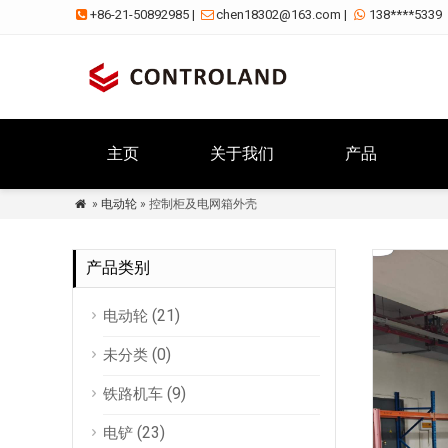
+86-21-50892985
|
chen18302@163.com
|
138****5339



主页
关于我们
产品
»
电动轮
» 控制柜及电网箱外壳

产品类别
(21)
电动轮
(0)
未分类
(9)
铁路机车
(23)
电铲