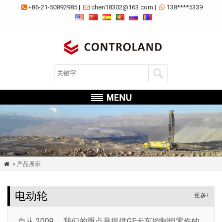
+86-21-50892985
|
chen18302@163.com
|
138****5339



» 产品展示

电动轮
更多+
自从 2009， 我们的重点是提供GE卡车控制组零件的