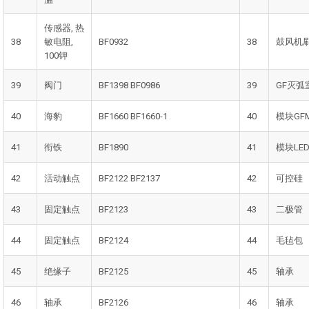
传感器, 热
38
敏电阻,
BF0932
38
鼓风机
100钾
39
阀门
BF1398 BF0986
39
GF灭弧
40
海豹
BF1660 BF1660-1
40
模块GF
41
衔铁
BF1890
41
模块LE
42
活动触点
BF2122 BF2137
42
可控硅
43
固定触点
BF2123
43
二极管
44
固定触点
BF2124
44
毛毡包
45
绝缘子
BF2125
45
轴承
46
轴承
BF2126
46
轴承