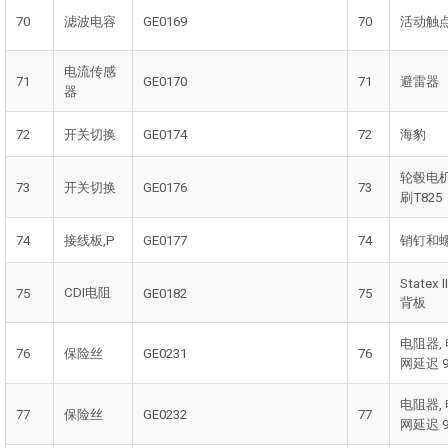
70
滤波电容
GE0169
70
活动触
电流传感
71
GE0170
71
避雷器
器
72
开关切换
GE0174
72
海豹
轮毂电
73
开关切换
GE0176
73
刷T825
74
接线板,P
GE0177
74
销钉和
Statex II
CDI电阻
75
GE0182
75
背板
电阻器,
76
保险丝
GE0231
76
网延迟 9
电阻器,
77
保险丝
GE0232
77
网延迟 9