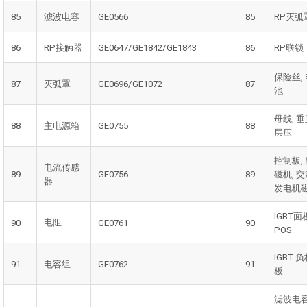
85
滤波电容
GE0566
85
RP灭弧
86
RP接触器
GE0647/GE1842/GE1843
86
RP联锁
保险丝,
87
灭弧罩
GE0696/GE1072
87
池
母线, 
88
主电源箱
GE0755
88
层压
控制板,
电流传感
89
GE0756
89
磁机, 
器
发电机
IGBT面
电阻
90
GE0761
90
POS
IGBT 
91
电容组
GE0762
91
板
滤波电