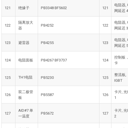
电阻器,
121
绝缘子
PB3348 BF5602
121
网延迟 4
隔离放大
电阻器,
122
PB4252
122
器
网延迟 3
电阻器,
123
避雷器
PB4255
123
网延迟 5
控制板
124
电阻面板
PB4267 BF3737
124
卡
整流板,
TH1电阻
125
PB5230
125
IGBT
双二极管
卡片, 
126
PB5587
126
板
1
AID#7 单
卡片, 
127
PB5672
127
一温度
2