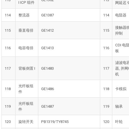
I ICP 组件
网延迟 9
114
整流器
GE1387
114
电阻器
接触器
115
垂直母排
GE1412
115
抑制
CDI 电
116
电容母排
GE1413
116
板
滤波电
117
背板倒置 I
GE1483
117
器, 并
机
光纤板组
118
GE1486
118
卡模拟
件
光纤板组
119
GE1487
119
轴承
件
120
旋转开关
PB1319/TY8745
120
叶轮