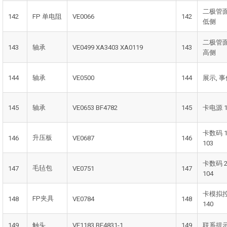
二极管
142
FP 单电阻
VE0066
142
低侧
二极管
143
轴承
VE0499 XA3403 XA0119
143
高侧
144
轴承
VE0500
144
展示, 
145
轴承
VE0653 BF4782
145
卡电源 1
卡数码 
升压板
146
VE0687
146
103
卡数码 
毛毡包
147
VE0751
147
104
卡模拟
FP夹具
148
VE0784
148
140
149
触头
VE1183 BF4831-1
149
联系提