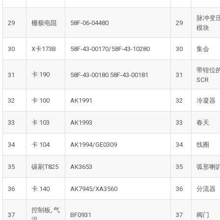
脉冲变
29
栅极电阻
58F-06-04480
29
模块
30
X卡173B
58F-43-00170/58F-43-10280
30
集会
带钳位
卡 190
31
58F-43-00180 58F-43-00181
31
SCR
32
卡 100
AK1991
32
冷凝器
33
卡 103
AK1993
33
春天
34
卡 104
AK1994/GE0309
34
线圈
35
碳刷T825
AK3653
35
弧形喇
36
卡 140
AK7945/XA3560
36
分流器
控制板, 气
37
BF0931
37
阀门
温