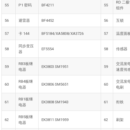
RD 二
55
P1 密码
BF4211
55
组件
56
避雷器
BF4452
56
互锁
57
卡 144
BF5184/XA5838/XA3726
57
温度面
同步变压
58
EF5554
58
传感器
器
RB3板继
交流发
59
EK3803 SM1951
59
电器
速度传
RB4板继
交流发
60
EK3806 SM5651
60
电器
电刷
RB1板继
61
EK3808 SM1943
61
衔铁
电器
RB5板继
62
EK3811 SM1959
62
刷架
电器