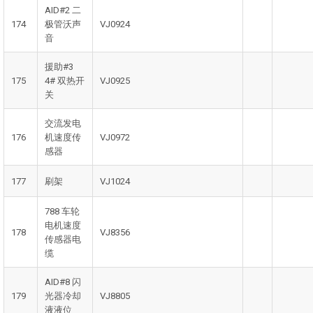
AID#2 二
174
极管沃声
VJ0924
音
援助#3
175
4# 双热开
VJ0925
关
交流发电
176
机速度传
VJ0972
感器
177
刷架
VJ1024
788 车轮
电机速度
178
VJ8356
传感器电
缆
AID#8 闪
179
光器冷却
VJ8805
液液位