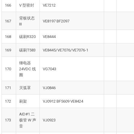
166
V 型密封
VE7212
背板状态
167
VE8197 BF2097
III
168
碳刷R320
VE8444
169
碳刷T583
VE8445/VE7076/VE7076-1
继电器
170
24VDC 线
VG7043
圈
171
灭弧罩
VJ0846
172
刷架
VJ0912 BF5609 VE8424
AID#1 二
173
极管 W 声
VJ0923
音