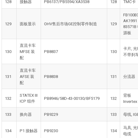
128
接触器
PB6137/PB5594/XA3538
128
TMC卡
FB100B
AK1991
129
面板显示
OHV售后市场GE控制零件制造
129
83571B
源板
直流卡车
卡片, 
130
MFSE 装
PB8837
130
不带刹
配
直流卡车
131
AFSE 装
PB8838
131
分流器
配
STATEX III
背板
132
PB8946/58D-43-00130/BF5179
132
ICP 组件
Invertex 
133
换向器
PB9229
133
母线, IG
马具, 
134
P1 接触器
PB9230
134
电缆