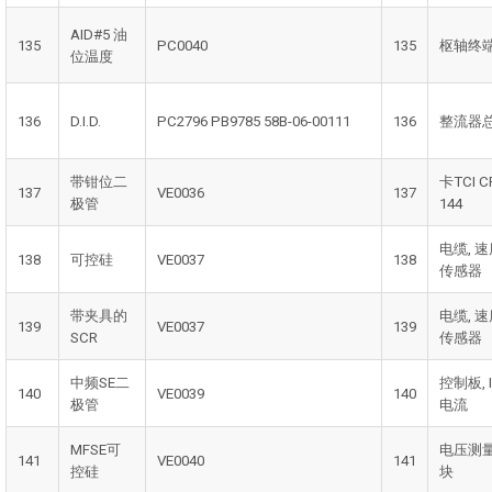
AID#5 油
135
PC0040
135
枢轴终
位温度
136
D.I.D.
PC2796 PB9785 58B-06-00111
136
整流器
带钳位二
卡TCI C
137
VE0036
137
极管
144
电缆, 
138
可控硅
VE0037
138
传感器
带夹具的
电缆, 
139
VE0037
139
SCR
传感器
中频SE二
控制板, 
140
VE0039
140
极管
电流
MFSE可
电压测
141
VE0040
141
控硅
块