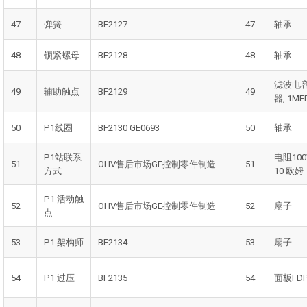
47
弹簧
BF2127
47
轴承
48
锁紧螺母
BF2128
48
轴承
滤波电
49
辅助触点
BF2129
49
器, 1MF
50
P1线圈
BF2130 GE0693
50
轴承
P1站联系
电阻10
51
OHV售后市场GE控制零件制造
51
方式
10 欧姆
P1 活动触
52
OHV售后市场GE控制零件制造
52
扇子
点
53
P1 架构师
BF2134
53
扇子
54
P1 过压
BF2135
54
面板FD