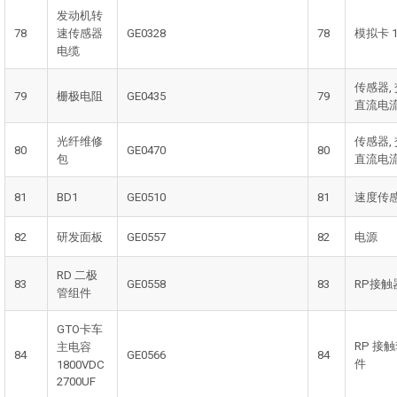
发动机转
78
速传感器
GE0328
78
模拟卡 1
电缆
传感器,
79
栅极电阻
GE0435
79
直流电
光纤维修
传感器,
80
GE0470
80
包
直流电
81
BD1
GE0510
81
速度传
82
研发面板
GE0557
82
电源
RD 二极
83
GE0558
83
RP接触
管组件
GTO卡车
RP 接
主电容
84
GE0566
84
件
1800VDC
2700UF