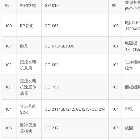
拨动开关
99
枢轴终端
GE1019
99
两个位
电阻组
100
RP联锁
GE1063
100
17FR40
电阻板
触头
101
GE1075/GE1836
101
17FR10
交流发电
过滤器
102
GE1082
102
机风扇
组件
交流发电
103
机速度传
GE1155
103
面板组
感器
带夹具的
衔铁
104
GE1211/GE1212/GE1213/GE1214
104
SCR
脉冲变压
105
GE1217
105
线圈
器模块