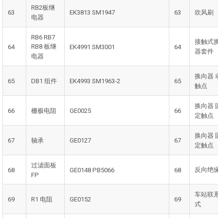
RB2板继
63
EK3813 SM1947
63
吹风刷
电器
RB6 RB7
接触式
RB8 板继
64
EK4991 SM3001
64
器套件
电器
换向器 
65
DB1 组件
EK4993 SM1963-2
65
触点
换向器 
66
栅极电阻
GE0025
66
定触点
换向器 
67
轴承
GE0127
67
定触点
过滤面板
反向绝
68
GE0148 PB5066
68
FP
车站联
69
R1 电阻
GE0152
69
式