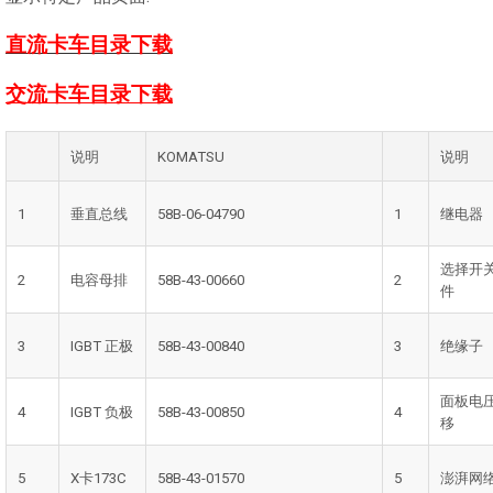
直流卡车目录下载
交流卡车目录下载
说明
KOMATSU
说明
1
垂直总线
58B-06-04790
1
继电器
选择开
2
电容母排
58B-43-00660
2
件
3
IGBT 正极
58B-43-00840
3
绝缘子
面板电
4
IGBT 负极
58B-43-00850
4
移
5
X卡173C
58B-43-01570
5
澎湃网