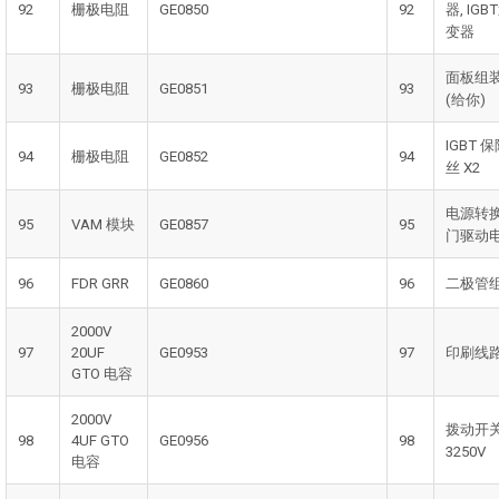
92
栅极电阻
GE0850
92
器, IGB
变器
面板组
93
栅极电阻
GE0851
93
(给你)
IGBT 
94
栅极电阻
GE0852
94
丝 X2
电源转
95
VAM 模块
GE0857
95
门驱动
96
FDR GRR
GE0860
96
二极管
2000V
97
20UF
GE0953
97
印刷线
GTO 电容
2000V
拨动开关
98
4UF GTO
GE0956
98
3250V
电容