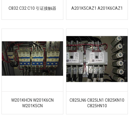
C832 C32 C10 引证接触器
A201K5CAZ1 A201K6CAZ1
W201KHCN W201K6CN
C825LN6 C825LN1 C825KN10
W201K5CN
C825HN10