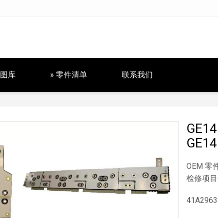
图库
» 零件清单
联系我们
GE14
GE14
OEM 
检修项目
41A296