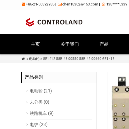
+86-21-50892985
|
chen18302@163.com
|
138****5339



主页
关于我们
产品
»
电动轮
» GE1412 58B-43-00550 58B-42-00660 GE1413

产品类别
(21)
电动轮
(0)
未分类
(9)
铁路机车
(23)
电铲