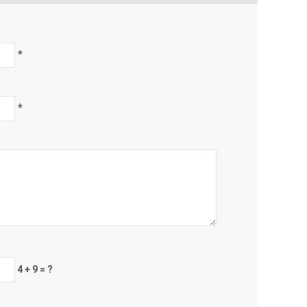
*
*
4 + 9 = ?