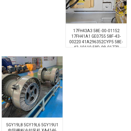
17FH43A3 58E-00-01152
17FH41A1 GE0755 58F-43-
00220 41A296352CYP5 58E-
43-10110 58D-98-01770
41A296352CYP2 GE1257
5GY19L8 5GY19L6 5GY19U1
电阻栅柜冷却风机 XA4146