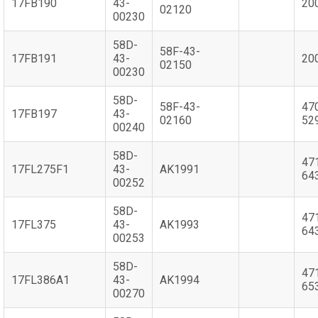
17FB190
43-
20
02120
00230
58D-
58F-43-
17FB191
43-
20
02150
00230
58D-
58F-43-
47
17FB197
43-
02160
52
00240
58D-
47
17FL275F1
43-
AK1991
64
00252
58D-
47
17FL375
43-
AK1993
64
00253
58D-
47
17FL386A1
43-
AK1994
65
00270