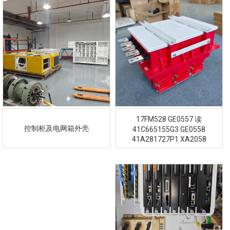
17FM528 GE0557 读
控制柜及电网箱外壳
41C665155G3 GE0558
41A281727P1 XA2058