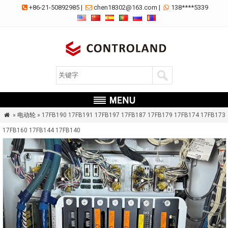
+86-21-50892985
|
chen18302@163.com
|
138****5339



»
电动轮
» 17FB190 17FB191 17FB197 17FB187 17FB179 17FB174 17FB173

17FB160 17FB144 17FB140