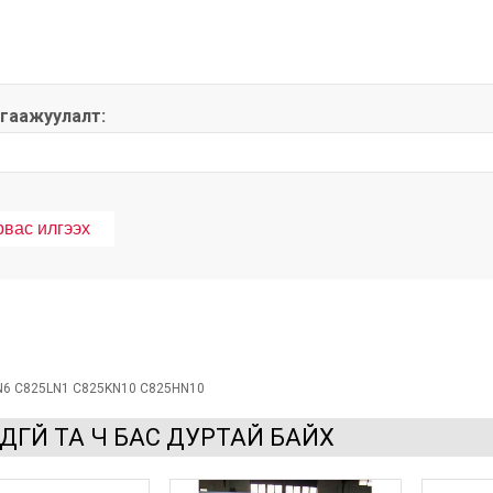
гаажуулалт:
N6 C825LN1 C825KN10 C825HN10
ДГҮЙ ТА Ч БАС ДУРТАЙ БАЙХ