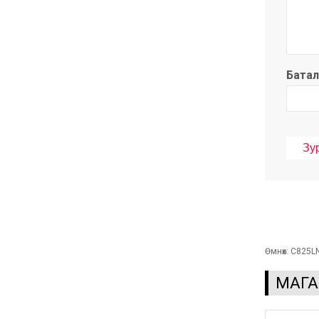
Батал
Өмнөх:
C825L
МАГА