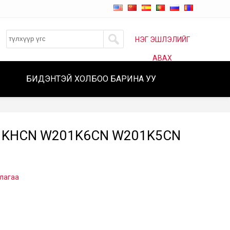
НЭГ ЭШЛЭЛИЙГ
АВАХ
БИДЭНТЭЙ ХОЛБОО БАРИНА УУ
KHCN W201K6CN W201K5CN
лагаа