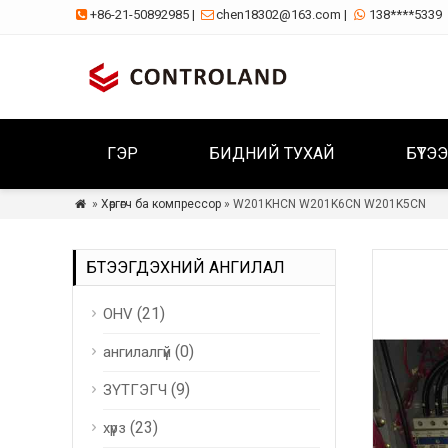
+86-21-50892985
|
chen18302@163.com
|
138****5339



ГЭР
БИДНИЙ ТУХАЙ
БҮТЭЭ
»
Хөргөгч ба компрессор
» W201KHCN W201K6CN W201K5CN

БҮТЭЭГДЭХҮҮНИЙ АНГИЛАЛ
(21)
OHV
(0)
ангилалгүй
(9)
ЗҮТГЭГЧ
(23)
хүрз