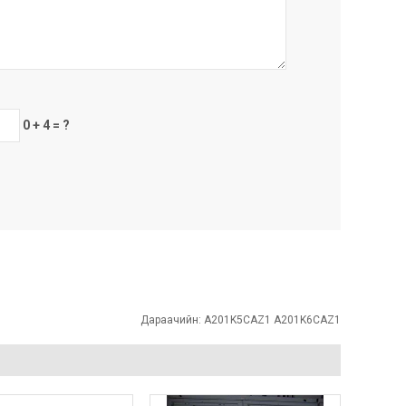
0 + 4 = ?
Дараачийн:
A201K5CAZ1 A201K6CAZ1