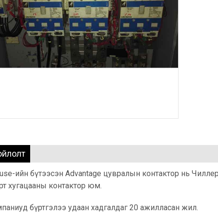
ойлолт
use-ийн бүтээсэн Advantage цувралын контактор нь Чилле
рт хугацааны контактор юм.
паниуд бүртгэлээ удаан хадгалдаг 20 ажилласан жил.