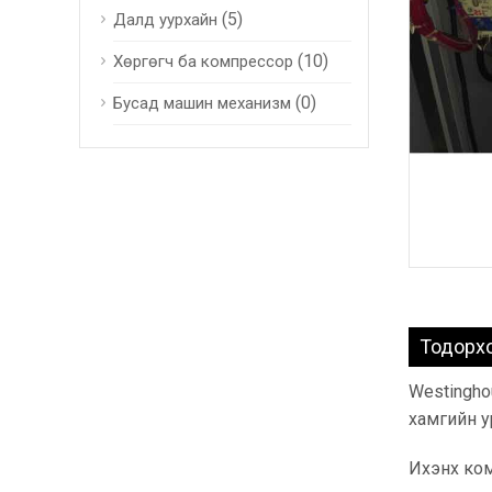
(5)
Далд уурхайн
(10)
Хөргөгч ба компрессор
(0)
Бусад машин механизм
Тодорх
Westingho
хамгийн у
Ихэнх ком