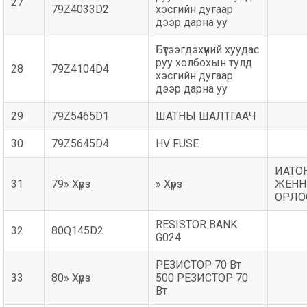
27
79Z4033D2
хэсгийн дугаар
дээр дарна уу
Бүтээгдэхүүний хуудас
руу холбохын тулд
28
79Z4104D4
хэсгийн дугаар
дээр дарна уу
29
79Z5465D1
ШАТНЫ ШАЛТГААЧ
30
79Z5645D4
HV FUSE
ИАТО
31
79» Хүрз
» Хүрз
ЖЕНН
ОРЛО
RESISTOR BANK
32
80Q145D2
G024
РЕЗИСТОР 70 Вт
33
80» Хүрз
500 РЕЗИСТОР 70
Вт