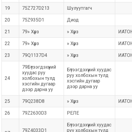
19
75Z727D213
Шулуутгагч
20
75Z935D1
Диод
21
79» Хүрз
» Хүрз
ИАТО
22
79» Хүрз
» Хүрз
ИАТО
23
79Q1137D4
» Хүрз
ИАТО
79Бүтээгдэхүүний
Бүтээгдэхүүний хуудас
хуудас руу
руу холбохын тулд
24
холбохын тулд
хэсгийн дугаар
хэсгийн дугаар
дээр дарна уу
дээр дарна уу
25
79Q238D8
» Хүрз
ИАТО
26
79Z2630D3
РЕЛЕ
Бүтээгдэхүүний хуудас
79Z4033D1
руу холбохын тулд