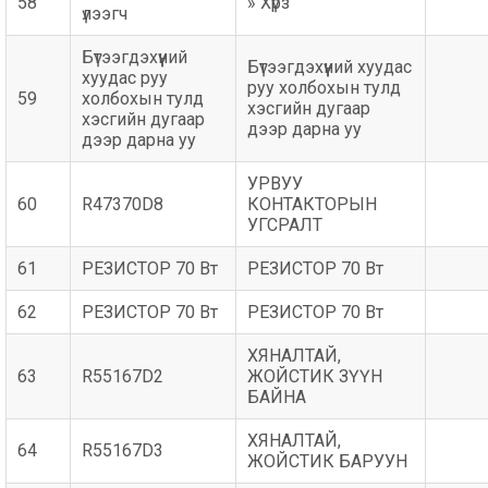
58
» Хүрз
үлээгч
Бүтээгдэхүүний
Бүтээгдэхүүний хуудас
хуудас руу
руу холбохын тулд
59
холбохын тулд
хэсгийн дугаар
хэсгийн дугаар
дээр дарна уу
дээр дарна уу
УРВУУ
60
R47370D8
КОНТАКТОРЫН
УГСРАЛТ
61
РЕЗИСТОР 70 Вт
РЕЗИСТОР 70 Вт
62
РЕЗИСТОР 70 Вт
РЕЗИСТОР 70 Вт
ХЯНАЛТАЙ,
63
R55167D2
ЖОЙСТИК ЗҮҮН
БАЙНА
ХЯНАЛТАЙ,
64
R55167D3
ЖОЙСТИК БАРУУН