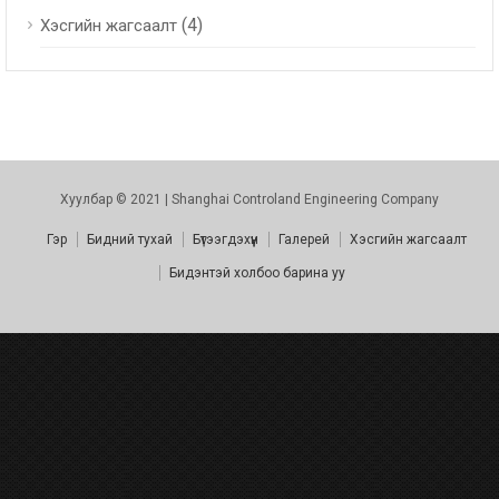
(4)
Хэсгийн жагсаалт
Хуулбар © 2021 | Shanghai Controland Engineering Company
Гэр
Бидний тухай
Бүтээгдэхүүн
Галерей
Хэсгийн жагсаалт
Бидэнтэй холбоо барина уу