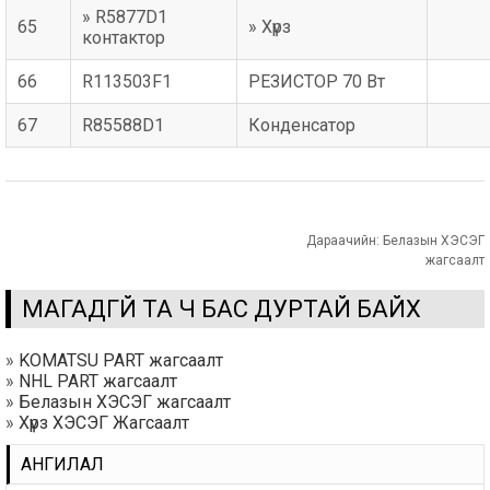
» R5877D1
65
» Хүрз
контактор
66
R113503F1
РЕЗИСТОР 70 Вт
67
R85588D1
Конденсатор
Дараачийн:
Белазын ХЭСЭГ
жагсаалт
МАГАДГҮЙ ТА Ч БАС ДУРТАЙ БАЙХ
»
KOMATSU PART жагсаалт
»
NHL PART жагсаалт
»
Белазын ХЭСЭГ жагсаалт
»
Хүрз ХЭСЭГ Жагсаалт
АНГИЛАЛ