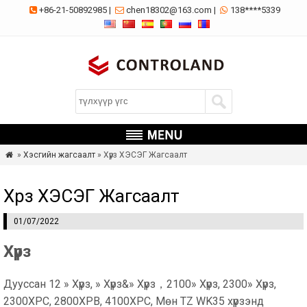
+86-21-50892985
|
chen18302@163.com
|
138****5339



»
Хэсгийн жагсаалт
» Хүрз ХЭСЭГ Жагсаалт

Хүрз ХЭСЭГ Жагсаалт
01/07/2022
Хүрз
Дууссан 12 » Хүрз, » Хүрз&» Хүрз，2100» Хүрз, 2300» Хүрз,
2300XPC, 2800XPB, 4100XPC, Мөн TZ WK35 хүрзэнд