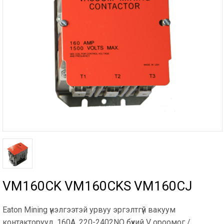
VM160CK VM160CKS VM160CJ
Eaton Mining үнэлгээтэй урвуу эргэлтгүй вакуум
контакторууд, 160А, 220-2402NO бүхий V ороомог /