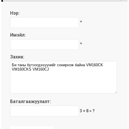
Нэр:
*
Имэйл:
*
Захиа:
Баталгаажуулалт:
3 + 8 = ?