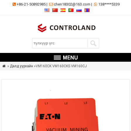
+86-21-50892985
|
chen18302@163.com
|
138****5339



»
Далд уурхайн
»VM160CK VM160CKS VM160CJ
