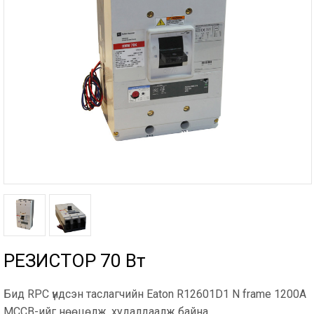
РЕЗИСТОР 70 Вт
Бид RPC үндсэн таслагчийн Eaton R12601D1 N frame 1200A
MCCB-ийг нөөцөлж, худалдаалж байна..