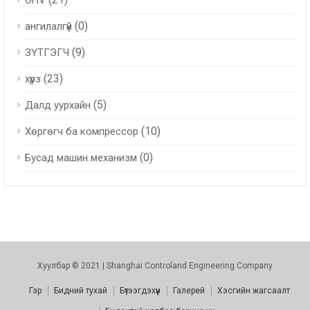
OHV
(0)
ангилалгүй
(9)
ЗҮТГЭГЧ
(23)
хүрз
(5)
Далд уурхайн
(10)
Хөргөгч ба компрессор
(0)
Бусад машин механизм
Хуулбар © 2021 | Shanghai Controland Engineering Company
Гэр
Бидний тухай
Бүтээгдэхүүн
Галерей
Хэсгийн жагсаалт