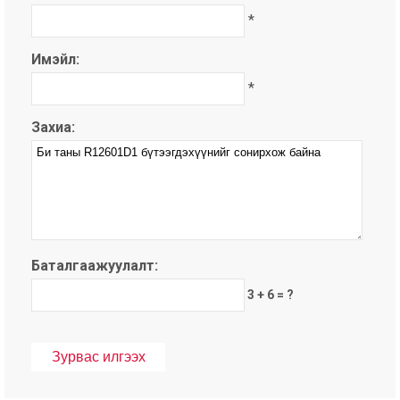
*
Имэйл:
*
Захиа:
Баталгаажуулалт:
3 + 6 = ?