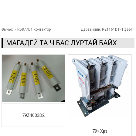
Өмнөх:
» R5877D1 контактор
Дараачийн:
R21161D1F1 үлээгч
МАГАДГҮЙ ТА Ч БАС ДУРТАЙ БАЙХ
79Z4033D2
79» Хүрз