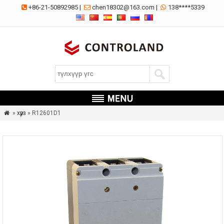
+86-21-50892985
|
chen18302@163.com
|
138****5339



»
хүрз
» R12601D1
