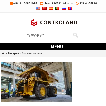
+86-21-50892985
|
chen18302@163.com
|
138****5339



»
Галерей
» Ачааны машин
