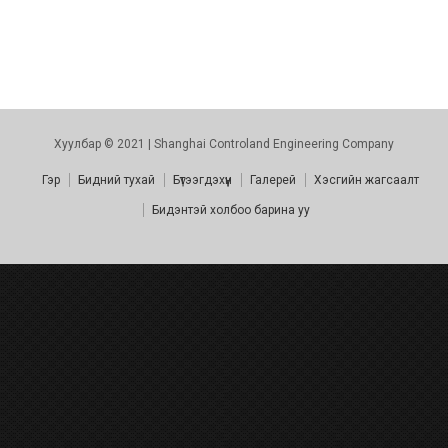
Хуулбар © 2021 | Shanghai Controland Engineering Company
Гэр
Бидний тухай
Бүтээгдэхүүн
Галерей
Хэсгийн жагсаалт
Бидэнтэй холбоо барина уу