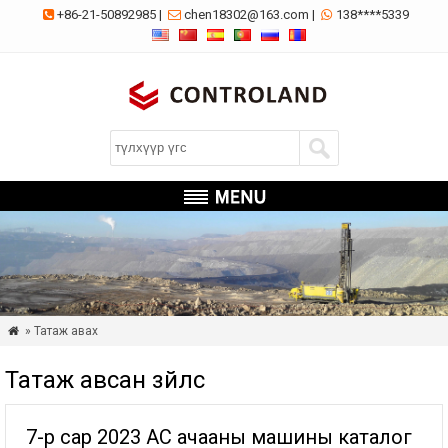
+86-21-50892985
|
chen18302@163.com
|
138****5339



» Татаж авах

Татаж авсан зүйлс
7-р сар 2023 АС ачааны машины каталог