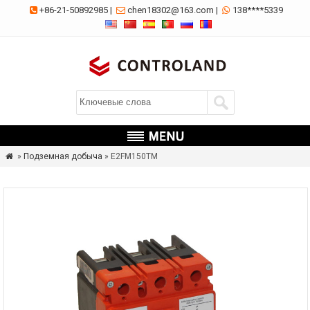
+86-21-50892985
|
chen18302@163.com
|
138****5339



»
Подземная добыча
» E2FM150TM
