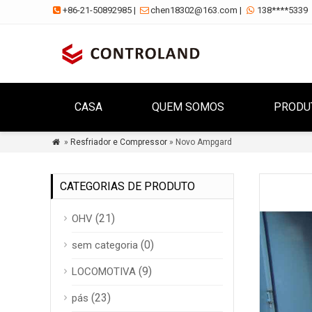
+86-21-50892985
|
chen18302@163.com
|
138****5339



CASA
QUEM SOMOS
PRODU
»
Resfriador e Compressor
» Novo Ampgard

CATEGORIAS DE PRODUTO
(21)
OHV
(0)
sem categoria
(9)
LOCOMOTIVA
(23)
pás