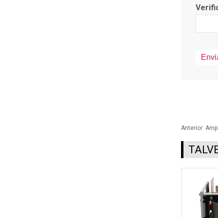
Verifi
Anterior:
Ampg
TALV