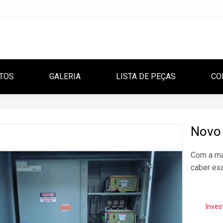
TOS
GALERIA
LISTA DE PEÇAS
CO
Novo
Com a ma
caber exa
Inves